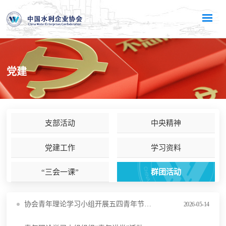
党建
支部活动
中央精神
党建工作
学习资料
“三会一课”
群团活动
协会青年理论学习小组开展五四青年节专题学习活动
2026-05-14