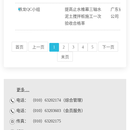
铁龙QC小组
提高止水帷幕三轴水
广东省源
泥土搅拌桩施工一次
公司
验收合格率
首页
上一页
1
2
3
4
5
下一页
末页
更多 ...
电话：
（010）63202174（综合管理）
电话：
（010）63203603（会员服务）
传真：
（010）63202175