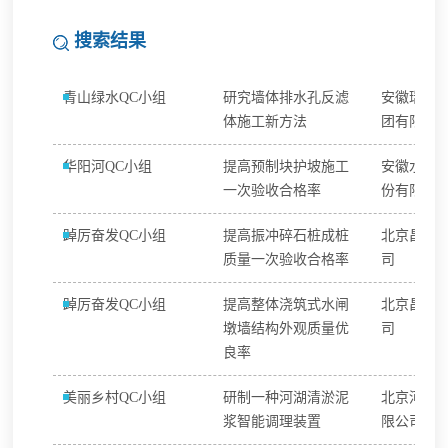
搜索结果
青山绿水QC小组
研究墙体排水孔反滤
安徽瑞丰
体施工新方法
团有限公
华阳河QC小组
提高预制块护坡施工
安徽水安
一次验收合格率
份有限公
踔厉奋发QC小组
提高振冲碎石桩成桩
北京昌水
质量一次验收合格率
司
踔厉奋发QC小组
提高整体浇筑式水闸
北京昌水
墩墙结构外观质量优
司
良率
美丽乡村QC小组
研制一种河湖清淤泥
北京河沐
浆智能调理装置
限公司