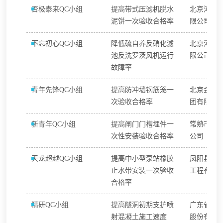
否极泰来QC小组
提高带式压滤机脱水
北京河沐
泥饼一次验收合格率
限公司
不忘初心QC小组
降低硫自养反硝化滤
北京河沐
池反洗罗茨风机运行
限公司
故障率
青年先锋QC小组
提高防冲墙钢筋笼一
北京金河
次验收合格率
团有限公
新青年QC小组
提高闸门门槽埋件一
常熟市水
次性安装验收合格率
公司
天龙超越QC小组
提高中小型泵站橡胶
凤阳县天
止水带安装一次验收
工程有限
合格率
精研QC小组
提高隧洞初期支护喷
广东省建
射混凝土施工速度
股份有限