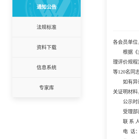
通知公告
法规标准
各会员单位
资料下载
根据《
理评价规程
信息系统
等120名
如有异
专家库
关证明材料
公示时间
受理部
联 系
电
话：0