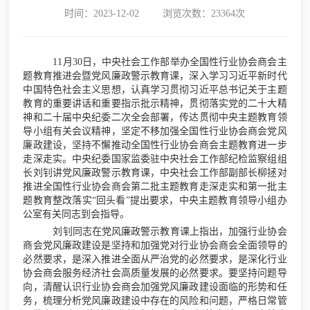
时间：2023-12-02
浏览次数：23364次
11月30日，中央社会工作部举办全国性行业协会商会主
题教育推进会暨党风廉政警示教育课，深入学习习近平新时代
中国特色社会主义思想，认真学习贯彻习近平总书记关于主题
教育的重要讲话和重要指示批示精神，贯彻落实党的二十大精
神和二十届中央纪委二次全会部署，传达贯彻中央主题教育领
导小组有关会议精神，坚定不移加强全国性行业协会商会党风
廉政建设，坚持不懈推动全国性行业协会商会主题教育进一步
走深走实。中央纪委国家监委驻中央社会工作部纪检监察组组
长刘钊讲党风廉政警示教育课，中央社会工作部副部长柳拯对
推进全国性行业协会商会第二批主题教育走深走实和第一批主
题教育整改落实“回头看”提出要求，中央主题教育领导小组办
公室有关同志到会指导。
刘钊同志在党风廉政警示教育课上指出，加强行业协会
商会党风廉政建设是坚持和加强党对行业协会商会全面领导的
必然要求，是深入推进全面从严治党的必然要求，是深化行业
协会商会服务经济社会高质量发展的必然要求。要坚持问题导
向，清醒认识行业协会商会加强党风廉政建设面临的形势和任
务，梳理分析党风廉政建设中存在的风险和问题，严格日常管