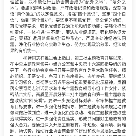
理监督，决不能让行业协会商会成为“纪外之地”、“法外之
地”。要旗帜鲜明讲政治，严守政治纪律和政治规矩，深刻领
悟“两个确立”的决定性意义，增强“四个意识”、坚定“四个自
信”、做到“两个维护”；要坚定不移抓党建，健全党的组织，
落实党建要求，强化党组织政治功能和组织功能；要强化担当
扛责任，一体推进“三不腐”，廉洁从业促规范，强化服务促发
展；要精准运用监督执纪“四种形态”，严肃查处违纪违法问
题，净化行业协会商会政治生态，努力实现政治效果、纪法效
果的有机统一。
柳拯同志在推进会上指出，第二批主题教育开展以来，
在中央主题教育领导小组办公室和中央第十六巡回指导组的指
导下，各行业协会商会把开展主题教育作为重大政治任务，精
心组织、周密安排，各项工作有序推进、态势良好。要继续认
真学习领会、贯彻落实习近平总书记重要指示批示精神，贯彻
落实蔡奇同志讲话要求和中央主题教育领导小组工作安排，紧
密结合实际，高质量开展好第二批主题教育和第一批主题教育
整改落实“回头看”。要进一步强化对标对表、牢牢把握主题教
育目标要求，进一步强化分类指导、把主题教育各项规定动作
做深做细做到位，进一步强化衔接联动、确保主题教育整改整
治取得实效，进一步强化责任落实、形成共同抓好主题教育的
强大合力。要通过深入开展主题教育，补短板、强弱项、解难
题、扬优势，推动行业协会商会党的建设和改革发展迈上新台