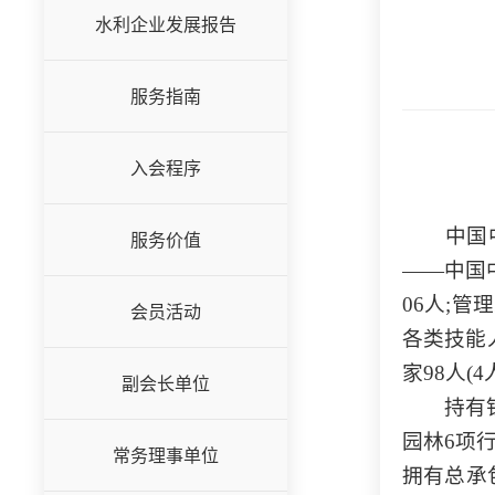
水利企业发展报告
服务指南
入会程序
中国中
服务价值
——中国中
06人;管
会员活动
各类技能
家98人(
副会长单位
持有
园林6项
常务理事单位
拥有总承