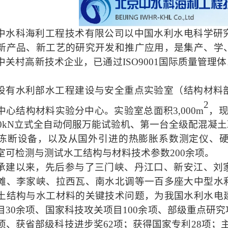
中水科海利工程技术有限公司以中国水利水电科学研
新产品、新工艺的研究开发和推广应用，是集产、学
中关村高新技术企业，已通过
ISO9001国际质量管理
。
设有水利部水工程建设与安全重点实验室（结构材料
2
中心结构材料实验分中心。实验室总面积
3,000m
，
000kN立式全自动伺服万能试验机、第一台全级配混
冻断设备，以及从国外引进的热膨胀系数测定仪、
室可检测与测试水工结构与材料技术参数200余项。
承建以来，先后参与了三门峡、丹江口、新安江、刘
滩、李家峡、拉西瓦、南水北调等一百多座大中型水
土结构与水工材料的关键技术问题，为我国水利水电
目
30余项、国家科技攻关项目100余项、部级重点研
6项、获省部级科技进步奖62项；获得国家专利28项；