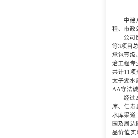
中建
程、市政
公司
等
3项目
承包壹级
治工程专
共计
11
太子湖水
AA守法
经过
库、仁寿
水库渠道
园及周边
品价值实