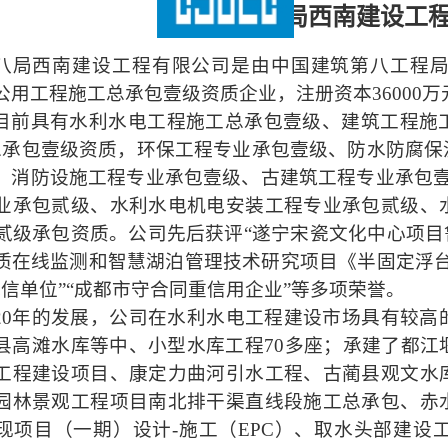
中建八局西南建设工
八局西南建设工程有限公司是由中国建筑第八工程
公用工程施工总承包壹级资质企业，注册资本
36
0
0
0
目前具有水利水电工程施工总承包壹级、建筑工程施
总承包壹级资质，环保工程专业承包壹级、防水防腐保
、消防设施工程专业承包壹级、古建筑工程专业承包
业承包贰级、水利水电机电安装工程专业承包贰级、
项贰级承包资质。公司先后获评“遂宁宋瓷文化中心项目鲁
质在线监测和智慧湖泊管理技术研究项目《半固定浮
诚信单位”“成都市守合同重信用企业”等多项荣誉。
20年的发展，公司在水利水电工程建设市场具有较高
县高滩水库等中、小型水库工程70多座；承建了都江
工程建设项目、康定力曲河引水工程、古蔺县观文水
园林景观工程项目南北排干渠直线段施工总承包、赤
现项目（一期）设计-施工（EPC）、取水头部建设