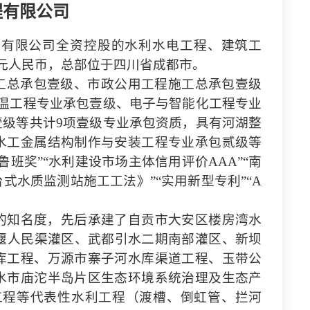
程有限公司
局有限公司全资控股的水利水电工程、建筑工
万元人民币，总部位于四川省成都市。
工总承包壹级、市政公用工程施工总承包壹级
温工程专业承包壹级、电子与智能化工程专业
壹级等共计
9
项壹级专业承包资质，具有河湖整
水工金属结构制作与安装工程专业承包贰级等
班奖”“水利建设市场主体信用评价AAA”“
南
台式水质监测站施工工法》
”“实用新型专利”“A
的知名度，先后承建了自贡市大安区楼房湾水
堰人民渠灌区、武都引水二期南部灌区、新坝
库工程、万源市寨子河水库渠道工程、玉带公
水市庙沱半岛片区生态环境系统治理及生态产
工程等代表性水利工程（渡槽、倒虹管、拦河