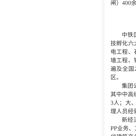
闸）400
中铁
技孵化六
电工程、
墙工程、
遍及全国
区。
集团
其中中高级
3人；大
理人员经
新经
PP业务