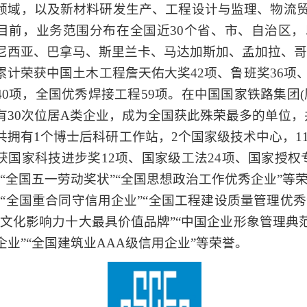
领域，以及新材料研发生产、工程设计与监理、物流贸
目前，业务范围分布在全国近30个省、市、自治区
尼西亚、巴拿马、斯里兰卡、马达加斯加、孟加拉、哥
累计荣获中国土木工程詹天佑大奖
42项、鲁班奖36项
40项，全国优秀焊接工程59项。在中国国家铁路集团
有30次位居A类企业，成为全国获此殊荣最多的单位
拥有
1个博士后科研工作站，2个国家级技术中心，1
获国家科技进步奖12项、国家级工法24项、国家授权专
”“全国五一劳动奖状”“全国思想政治工作优秀企业”等
”“全国重合同守信用企业”“全国工程建设质量管理优秀
牌文化影响力十大最具价值品牌”“中国企业形象管理典范
企业”“全国建筑业AAA级信用企业”等荣誉。