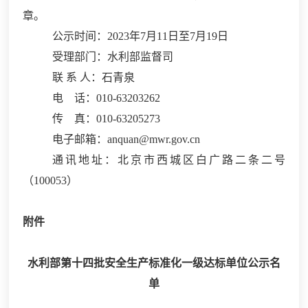
章。
公示时间：
2023年7月11日至7月19日
受理部门：水利部监督司
联
系
人：石青泉
电
话：
010-63203262
传
真：
010-63205273
电子邮箱：
anquan@mwr.gov.cn
通讯地址：北京市西城区白广路二条二号
（
100053）
附件
水利部第十四批安全生产标准化
一级达标单位公示名
单