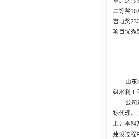
室。迄今
二等奖1
鲁班奖2
项目优秀
山东
级水利工
公司
标代理、
上，本科
建设过程