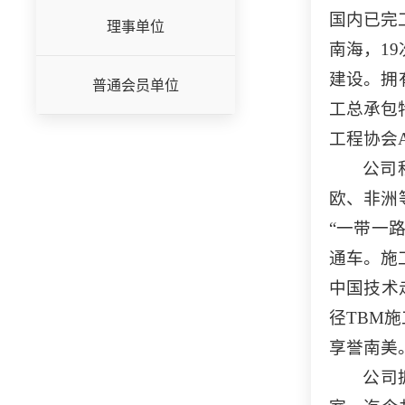
国内已完
理事单位
南海，1
建设。拥
普通会员单位
工总承包
工程协会
公司
欧、非洲
“一带一
通车。施
中国技术
径TBM
享誉南美
公司