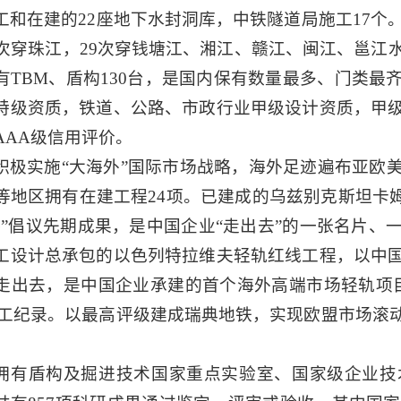
工和在建的22座地下水封洞库，中铁隧道局施工17个。
9次穿珠江，29次穿钱塘江、湘江、赣江、闽江、邕江
有TBM、盾构130台，是国内保有数量最多、门类
特级资质，铁道、公路、市政行业甲级设计资质，甲
AAA级信用评价。
积极实施
“大海外”国际市场战略，海外足迹遍布亚欧
等地区拥有在建工程24项。已建成的乌兹别克斯坦卡
路”倡议先期成果，是中国企业“走出去”的一张名片
工设计总承包的以色列特拉维夫轻轨红线工程，以中
走出去，是中国企业承建的首个海外高端市场轻轨项
施工纪录。以最高评级建成瑞典地铁，实现欧盟市场滚
。
拥有盾构及掘进技术国家重点实验室、国家级企业技