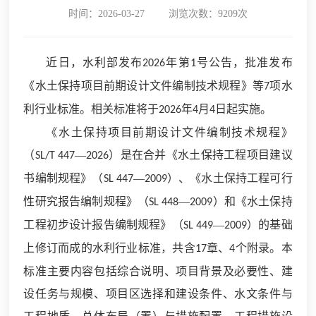
时间：2026-03-27
浏览次数：9209次
近日，水利部发布
年第
号公告，批准发布
2026
1
《水土保持项目前期设计文件编制技术规程》等
项水
7
利行业标准。相关标准将于
年
月
日起实施。
2026
4
4
《水土保持项目前期设计文件编制技术规程》
（
—
）是在合并《水土保持工程项目建议
SL/T 447
2026
书编制规程》（
—
）、《水土保持工程可行
SL 447
2009
性研究报告编制规程》（
—
）和《水土保持
SL 448
2009
工程初步设计报告编制规程》（
—
）的基础
SL 449
2009
上修订而成的水利行业标准，共含
章、
个附录。本
17
4
标准主要内容包括综合说明、项目背景及必要性、建
设任务与规模、项目区选择和建设条件、水文条件与