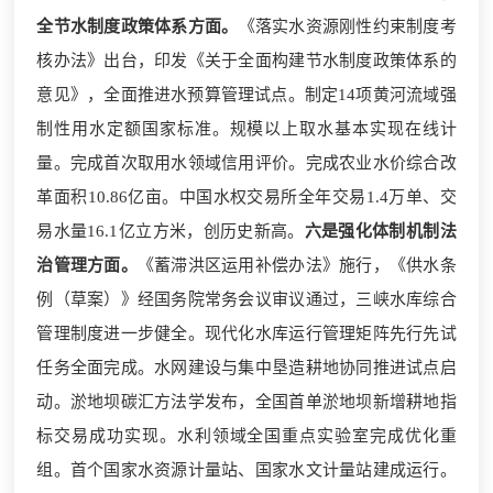
全节水制度政策体系方面。
《落实水资源刚性约束制度考
核办法》出台，印发《关于全面构建节水制度政策体系的
意见》，全面推进水预算管理试点。制定14项黄河流域强
制性用水定额国家标准。规模以上取水基本实现在线计
量。完成首次取用水领域信用评价。完成农业水价综合改
革面积10.86亿亩。中国水权交易所全年交易1.4万单、交
易水量16.1亿立方米，创历史新高。
六是强化体制机制法
治管理方面。
《蓄滞洪区运用补偿办法》施行，《供水条
例（草案）》经国务院常务会议审议通过，三峡水库综合
管理制度进一步健全。现代化水库运行管理矩阵先行先试
任务全面完成。水网建设与集中垦造耕地协同推进试点启
动。淤地坝碳汇方法学发布，全国首单淤地坝新增耕地指
标交易成功实现。水利领域全国重点实验室完成优化重
组。首个国家水资源计量站、国家水文计量站建成运行。