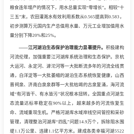
粮食连年增产的情况下，用水总量实现“零增长”。相较“十
三五”末，农田灌溉水有效利用系数从0.565提高到0.583，
初步测算万元国内生产总值用水量、万元工业增加值用水
量分别下降20%和25%。
——江河湖泊生态保护治理能力显著提升。
积极建构
河流伦理，加强重要江河湖库系统治理和生态保护。京杭
大运河、永定河、滹沱河等一大批断流多年的河流全线贯
通，白洋淀等一大批萎缩的湖泊生态系统恢复健康，山西
晋祠泉、济南白泉泉群等一大批枯竭的古泉复涌，海河流
域“有河皆干、有水皆污”状况根本扭转。全国重点河湖生
态流量达标率稳定在90%以上，越来越多的河流恢复生
命、流域重现生机。严格河湖库水域岸线空间管控和采砂
管理，清理整治河湖库“四乱”问题14.9万个，拆除阻水围
堤1.1万公里、违建1.1亿平方米。建成各类幸福河湖5522