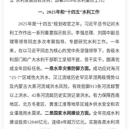
五”水利发展目标任务，部署2026年水利重点工作。
一、2025年和“十四五”水利工作
2025年是“十四五”规划收官之年。习近平总书记对水
利工作作出一系列重要指示批示。李强总理、刘国中副总
理等领导同志多次考察指导、专题研究水利工作。一年
来，在以习近平同志为核心的党中央坚强领导下，各级水
利部门和广大水利干部职工坚韧不拔、苦干实干，圆满完
成全年目标任务。
一是水旱灾害防御方面。
成功应对海河
“25·7”区域性大洪水、汉江流域历史罕见旱涝两极情势以
及内蒙古大黑河流域洪水风险，有效抵御913条河流超警
以上洪水、42条河流超历史实测记录洪水。有力保障西南
地区、北方冬麦区、黄淮江淮等地旱区城乡供水安全和农
业灌溉用水需求。
二是国家水网建设方面。
全年完成水利
建设投资12848亿元，连续4年超万亿元。实施各类水利项