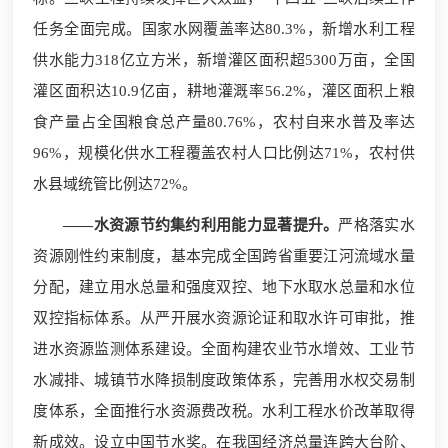
任务全面完成。国家水网覆盖率达80.3%，新增水利工程
供水能力318亿立方米，新增灌区面积超5300万亩，全国
灌区面积达10.9亿亩，耕地灌溉率56.2%，灌区面积上粮
食产量占全国粮食总产量80.76%，农村自来水普及率达
96%，规模化供水工程覆盖农村人口比例达71%，农村供
水县域统管比例达72%。
——水资源节约集约利用能力显著提升。
严格落实水
资源刚性约束制度，基本完成全国跨省重要江河流域水量
分配，建立用水总量和强度双控、地下水取水总量和水位
双控指标体系。从严开展水资源论证和取水许可审批，推
进水资源监测体系建设。全面构建农业节水增效、工业节
水减排、城镇节水降损制度政策体系，完善用水权交易制
度体系，全面推行水资源费改税。水利工程水价改革取得
新成效。设立中国节水奖。在我国经济总量连跨大台阶、