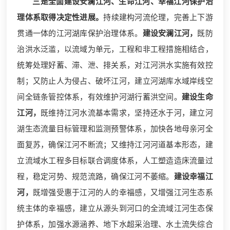
三是全面建设安澜江河、生命江河、幸福江河保护治
理体系取得决定性进展。
持续建构河流伦理，完善上下游
贯通一体的江河湖库保护治理体系。
建设安澜江河，
既防
治洪水泛滥，以流域为单元，工程和非工程措施相结合，
统筹处理好蓄、滞、泄、排关系，对江河洪水实施有效控
制；又防止人为侵占、破坏江河，建立河湖库水域岸线空
间全链条管控体系，有效维护河湖行蓄洪空间。
建设生命
江河，
既维持江河水流基本需求，坚持还水于河，建立河
湖生态流量目标管理和监测预警体系，加快各地母亲河全
面复苏，确保江河不断流；又维持江河河道基本形态，建
立流域水工程多目标联合调度体系，人工塑造造床流量过
程，稳定河势、规范流路，确保江河不萎缩。
建设幸福江
河，
既增强受惠于江河的人的幸福感，又增强江河生态系
统主体的幸福感，建立从源头到河口的全流域江河生态保
护体系，加强水源涵养、地下水超采治理、水土流失综合