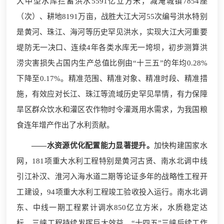
大中型水库拦蓄洪水5591亿立方米，减淹城镇7854座
（次）、耕地8191万亩，战胜大江大河55次编号洪水特别
是黄河、珠江、海河等历史罕见洪水，实现大江大河重要
堤防无一决口、连续4年各类水库无一垮坝，初步测算洪
涝灾害损失占国内生产总值比例由“十三五”的年均0.28%
下降至0.17%。精准范围、精准对象、精准时段、精准措
施，有效应对长江、珠江等流域历史罕见旱情，有力保障
旱区群众饮水和灌区农作物时令灌溉用水需求，为我国粮
食连年增产作出了水利贡献。
——水资源优化配置能力显著提升。
加快构建国家水
网，181项重大水利工程特别是黄河古贤、南水北调中线
引江补汉、淮河入海水道二期等论证多年的战略性工程开
工建设，94项重大水利工程竣工验收投入运行。南水北调
东、中线一期工程累计调水850亿立方米，水质稳定达
标。三峡工程持续发挥巨大效益，“十四五”三峡后续工作