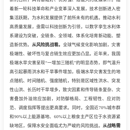
着新一轮科技革命和产业变革深入发展，技术创新进入密
集活跃期，为水利发展提供了前所未有的机遇。推动水利
高质量发展，亟需以科技创新为引领，以数字孪生水利体
系建设为突破，全链条、全领域、体系化培育新动能、塑
造新优势。
从风险挑战看。
全球气候变化影响加剧，灾害
极端性、破坏性与复合链生效应更加凸显。近年来，我国
极端水旱灾害呈现“一增加三随机”的明显态势，即气温升
高引起暴雨洪水和干旱事件增加，极端水旱灾害发生的地
点随机、时间随机、强度随机，特别是区域性洪水、突发
性山洪、长历时干旱增多，致灾因素和传导链条复杂、灾
害叠加外溢效应加剧，对防御格局、工程韧性、应对防
范、调度指挥等提出更高要求。同时，全国近70%城市群
和90%以上能源基地、60%以上粮食主产区位于水资源紧
缺地区，保障水安全面临尤为严峻的风险挑战。
从战略需