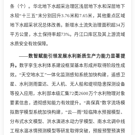
条（个）。华北地下水超采治理区浅层地下水和深层地下
水较“十三五”末分别回升3.76米和7.65米，其他重点区域
地下水超采状况总体改善。新增水土流失治理面积超34万
平方公里，水土保持率超73%。丹江口库区及其上游流域
水质安全有效保障。
——数智赋能引领发展水利新质生产力能力显著提
升。
数字孪生水利体系建设框架基本形成并取得阶段性成
效。“天空地水工”一体化监测感知系统加快构建，遥感卫
星、水利测雨雷达、无人机、无人船和堤坝隐患探测设备
等投入应用，水利部本级汇集72类2600万个水利物理对象
要素信息，透彻感知能力有效提升。“高保真”数字流场模
拟数学模型系统加快构建，“云—雨”短临降水预报模型、
分布式水文模型、洪水演进水动力学模型、南水北调中线
工程水温冰情预测模型等研发取得突破，预报预警预演预