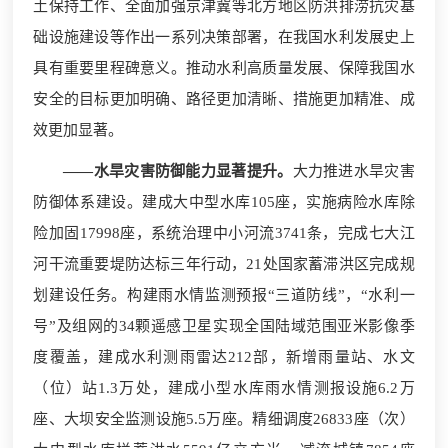
土保持工作、全面加强京津冀等北方地区防洪排涝抗灾基
础设施建设等作出一系列决策部署，在我国水利发展史上
具有重要里程碑意义。推动水利高质量发展、保障我国水
安全的目标更加明确、路径更加清晰、措施更加精准、成
效更加显著。
——水旱灾害防御能力显著提升。
大力推进水旱灾害
防御体系建设。建成大中型水库105座，实施病险水库除
险加固17998座，系统治理中小河流3741条，完成七大江
河干流重要堤防达标三年行动，21处国家蓄滞洪区完成规
划建设任务。构建雨水情监测预报“三道防线”，“水利一
号”及组网的34颗遥感卫星实现全国陆域范围亚米影像季
度覆盖，建成水利测雨雷达212部，新增雨量站、水文
（位）站1.3万处，建成小型水库雨水情测报设施6.2万
座、大坝安全监测设施5.5万座。精细调度26833座（次）