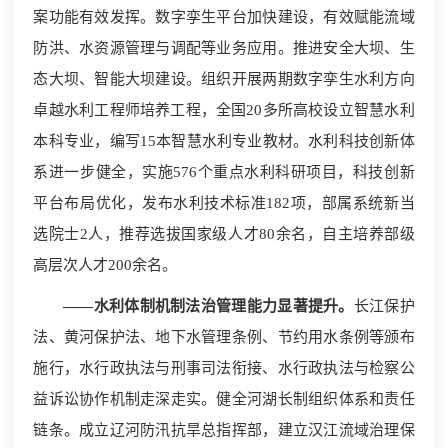
案功能有效发挥。数字孪生平台加快建设，有效赋能流域
防洪、水资源管理与调配等业务应用。推进安全大坝、生
态大坝、智能大坝建设。组织开展两期数字孪生水利方向
卓越水利工程师培养工程，全国20多所高校设立智慧水利
本科专业，编写15本智慧水利专业教材。水利科技创新体
系进一步健全，实施576个重点水利科研项目，科技创新
平台布局优化，发布水利技术标准182项，部属系统新当
选院士2人，推荐选拔国家级人才80余名，自主培养部级
高层次人才200余名。
——水利体制机制法治管理能力显著提升。
长江保护
法、黄河保护法、地下水管理条例、节约用水条例等颁布
施行，水行政执法与刑事司法衔接、水行政执法与检察公
益诉讼协作机制走深走实。健全河湖长制组织体系和责任
链条。成立辽河防汛抗旱总指挥部，建立汉江流域治理保