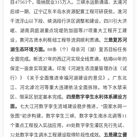
目47563个，吸纳就业315万人。三峡水运新通道、太浦河
后续一期、辽宁辽东半岛水资源配置工程可研获批，淮河
干流浮山以下段、峡涡段行洪区调整和建设，四川引大济
岷、湖南洞庭湖重点垸堤防加固等27项重大工程开工建
设，黄河古贤水利枢纽工程导流洞顺利贯通。
三是复苏河
湖生态环境方面。
88条（个）母亲河（湖）复苏目标任务
全面完成。断流27年的西辽河实现全线贯通，枯竭60年的
保定一亩泉实现复涌。印发《河湖生态流量管理办法（试
行）》《关于全面推进幸福河湖建设的意见》。广东北
江、河北滹沱河等重大违建依法全面拆除。地下水禁采
区、限采区划定基本完成。
四是数字孪生水利体系建设方
面。
七大江河数字孪生流域建设稳步推进，“国家水网一
张图”初步构建，数字孪生三峡、数字孪生南水北调等11
个重点工程投入实战应用，49处数字孪生灌区先行先试、
32处数字孪生调水工程建设取得阶段性成效。
五是建立健