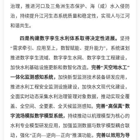
治理，推进河口及三角洲生态保护、海（咸）水入侵防
治，持续提升江河生态系统质量和稳定性，实现人与江河
和谐共生。
四是构建数字孪生水利体系取得决定性进展。
坚持
“需求牵引、应用至上，数智赋能、提升能力”，系统谋划
推进数字孪生流域、数字孪生水网、数字孪生工程建设，
加快水利基础设施更新和数智化改造。
完善“天空地水工”
一体化监测感知系统，
加快新型监测技术装备研发应用，
推进水利工程安全监测设施建设，加快水文现代化建设，
全面实时动态采集水利治理管理对象数据，推动实现全覆
盖、全空间、全要素、全天候监测感知。
完善“高保真”数
字流场模拟数学模型系统，
持续推动以机理模型为核心的
水利专业模型研发应用，加强监测数据与数学模型耦合联
动，强化“正向—逆向—正向”推演功能。
完善以效用为导