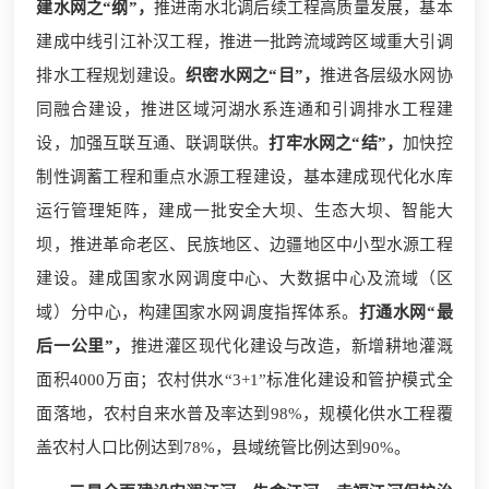
建水网之“纲”，
推进南水北调后续工程高质量发展，基本
建成中线引江补汉工程，推进一批跨流域跨区域重大引调
排水工程规划建设。
织密水网之“目”，
推进各层级水网协
同融合建设，推进区域河湖水系连通和引调排水工程建
设，加强互联互通、联调联供。
打牢水网之“结”，
加快控
制性调蓄工程和重点水源工程建设，基本建成现代化水库
运行管理矩阵，建成一批安全大坝、生态大坝、智能大
坝，推进革命老区、民族地区、边疆地区中小型水源工程
建设。建成国家水网调度中心、大数据中心及流域（区
域）分中心，构建国家水网调度指挥体系。
打通水网“最
后一公里”，
推进灌区现代化建设与改造，新增耕地灌溉
面积4000万亩；农村供水“3+1”标准化建设和管护模式全
面落地，农村自来水普及率达到98%，规模化供水工程覆
盖农村人口比例达到78%，县域统管比例达到90%。