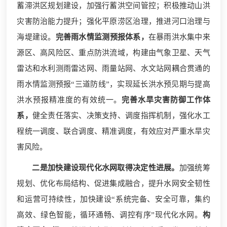
蓄滞洪区规划建设，加强行蓄洪空间管控；积极推动山洪
灾害防治能力提升；强化平原涝区治理，推进河口治理与
海堤建设。
完善雨水情监测预报体系，
在暴雨洪水集中来
源区、高风险区、重点防洪流域，构建由气象卫星、天气
雷达和水利测雨雷达网、雨量站网、水文站网耦合贯通的
雨水情监测预报“三道防线”，实现延长洪水预见期与提高
洪水预报精准度的有效统一。
完善水旱灾害防御工作体
系，
健全责任落实、决策支持、调度指挥机制，强化水工
程统一调度、联合调度、精准调度，有效应对严重水旱灾
害风险。
二是加快建设现代化水网取得决定性进展。
加强统筹
规划、优化布局结构、促进集成融合，提升水网安全韧性
和运营可持续性，加快建设“系统完备、安全可靠，集约
高效、绿色智能，循环通畅、调控有序”现代化水网。
构