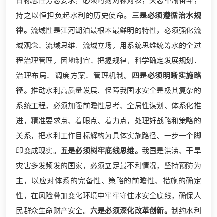
目标总任务总要求，必须时刻对标对表，矢志不渝奋斗，
持之以恒担负起水利的历史使命。
三是必须遵循治水规
律。
流域性是江河湖泊最根本最鲜明的特性，必须强化流
域观念、流域思维、流域立场，用系统思维统筹水的全过
程治理管理，因地制宜、把握规律，科学确定发展规划、
治理布局、调度方案、管理机制。
四是必须明晰实施路
径。
推动水利高质量发展、保障我国水安全是极其复杂的
系统工程，必须加强前瞻性思考、全局性谋划、体系化推
进，精准要求点、着眼点、着力点，处理好战略和策略的
关系，把水利工作目标解构为具体实施路径、一步一个脚
印变成现实。
五是必须树牢底线思维。
我国是洪涝、干旱
灾害多发频发的国家，必须立足最不利情况，坚持预防为
主，以应对体系的完备性、策略的前瞻性、措施的确定
性，在风险叠加变化环境中牢牢守住水安全底线，确保人
民群众生命财产安全。
六是必须深化改革创新。
制约水利