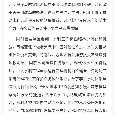
高质量发展的突出矛盾在于深层次体制机制障碍，必须敢
于善于用改革的办法和创新的思维，在法治轨道上健全推
动水利高质量发展的制度体系，因地制宜发展水利新质生
产力，在多重约束条件下努力寻求最优解。
同时也要清醒看到，水利工作仍面临不少问题和挑
战。气候变化下极端天气事件应对韧性不足，水旱灾害防
御体系仍不完善，特别是北方地区防洪排涝抗灾基础设施
短板明显；国家水网建设任务繁重，现代化水平亟待提
升，重大水利工程建设运行管理机制尚不健全；江河湖库
系统治理和生态保护任务依然艰巨；数字孪生水利体系建
设应用有待深化，“天空地水工”监测感知系统和数学模型
系统建设亟待提速；落细落实节水制度政策体系仍需加
力；水利科技创新内生动力不足，关键技术装备研发相对
滞后；市场机制作用发挥尚不充分，水利持续稳定投入机