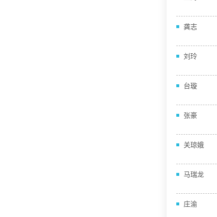
龚志
刘玲
台璇
张豪
关琼娥
马瑞龙
庄渝