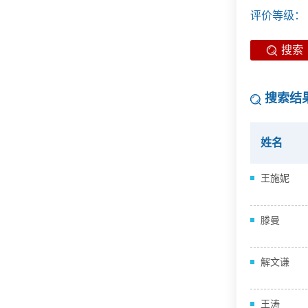
评价等级：
搜索
搜索结
姓名
王施妮
滕曼
解文谦
王涛